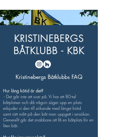
KRISTINEBERGS
BÅTKLUBB - KBK
Kristinebergs Båtklubbs FAQ
Hur lång kötid är det?
- Det går inte att svar på. Vi har ett 80-tal
båtplatser och då någon säger upp en plats
erbjuder vi den till sökande med längst kötid
samt rätt mått på den båt man uppgett i ansökan.
Generellt går det snabbare att få en båtplats för en
liten båt.